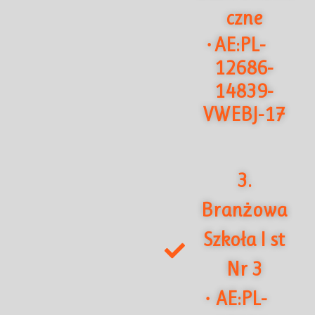
czne
AE:PL-
·
12686-
14839-
VWEBJ-17
3.
Branżowa
Szkoła I st
Nr 3
AE:PL-
·