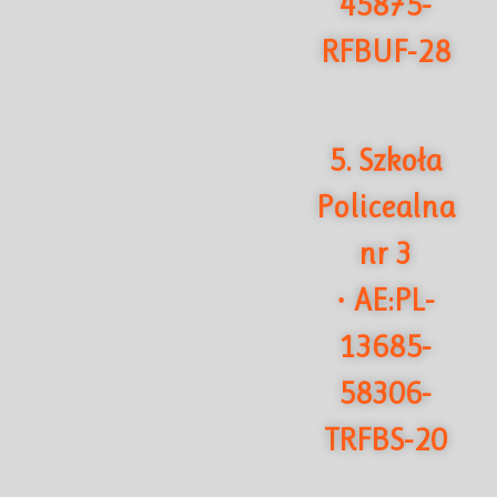
45875-
RFBUF-28
5. Szkoła
Policealna
nr 3
AE:PL-
·
13685-
58306-
TRFBS-20