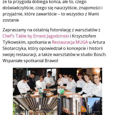
że ta przygoda dobiega końca, ale to, czego
doświadczyliście, czego się nauczyliście, znajomości i
przyjaźnie, które zawarliście – to wszystko z Wami
zostanie
Zapraszamy na ostatnią fotorelację z warsztatów z
Chef’s Table by Ernest Jagodzinski
i Krzysztofem
Tylkowskim, spotkania w
Restauracja MUGA
u Artura
Skotarczyka, który opowiedział o koncepcie i historii
swojej restauracji, a także warsztatów w studio Bosch.
Wspaniałe spotkania! Brawo!