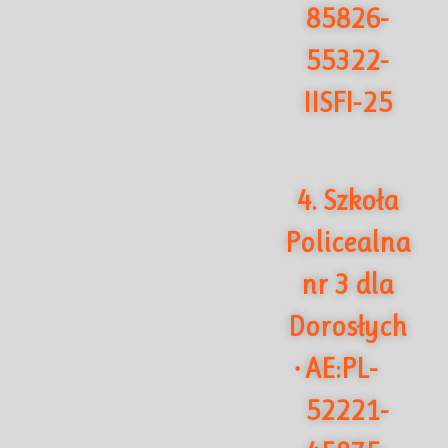
85826-
55322-
IISFI-25
4. Szkoła
Policealna
nr 3 dla
Dorosłych
AE:PL-
·
52221-