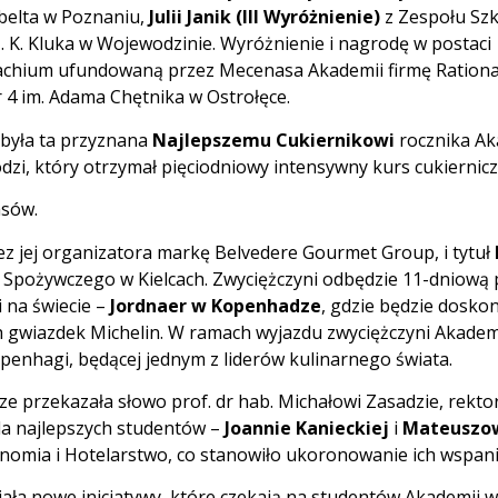
ibelta w Poznaniu,
Julii Janik (III Wyróżnienie)
z Zespołu Szk
J. K. Kluka w Wojewodzinie. Wyróżnienie i nagrodę w postac
achium ufundowaną przez Mecenasa Akademii firmę Rationa
 4 im. Adama Chętnika w Ostrołęce.
 była ta przyznana
Najlepszemu Cukiernikowi
rocznika Aka
zi, który otrzymał pięciodniowy intensywny kurs cukiernicz
asów.
 jej organizatora markę Belvedere Gourmet Group, i tytuł
 Spożywczego w Kielcach. Zwyciężczyni odbędzie 11-dniową 
 na świecie –
Jordnaer w Kopenhadze
, gdzie będzie dosko
h gwiazdek Michelin. W ramach wyjazdu zwyciężczyni Akademii
penhagi, będącej jednym z liderów kulinarnego świata.
sze przekazała słowo prof. dr hab. Michałowi Zasadzie, rek
dla najlepszych studentów –
Joannie Kanieckiej
i
Mateuszo
nomia i Hotelarstwo, co stanowiło ukoronowanie ich wspan
ała nowe inicjatywy, które czekają na studentów Akademii w