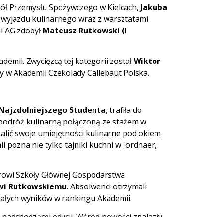
ół Przemysłu Spożywczego w Kielcach,
Jakuba
i wyjazdu kulinarnego wraz z warsztatami
l AG zdobył
Mateusz Rutkowski (I
demii. Zwycięzcą tej kategorii został
Wiktor
y w Akademii Czekolady Callebaut Polska.
Najzdolniejszego Studenta
, trafiła do
podróż kulinarną połączoną ze stażem w
nalić swoje umiejętności kulinarne pod okiem
 pozna nie tylko tajniki kuchni w Jordnaer,
torowi Szkoły Głównej Gospodarstwa
wi Rutkowskiemu
. Absolwenci otrzymali
iałych wyników w rankingu Akademii.
 nadchodzącej edycji. Wśród nowości znalazły