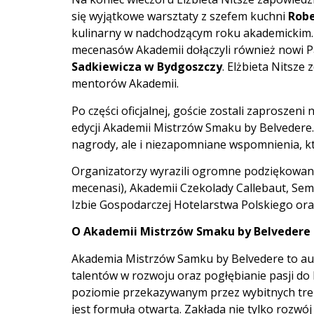
się wyjątkowe warsztaty z szefem kuchni
Rob
kulinarny w nadchodzącym roku akademickim.
mecenasów Akademii dołączyli również nowi P
Sadkiewicza w Bydgoszczy
. Elżbieta Nitsze
mentorów Akademii.
Po części oficjalnej, goście zostali zaproszen
edycji Akademii Mistrzów Smaku by Belvedere. W
nagrody, ale i niezapomniane wspomnienia, kt
Organizatorzy wyrazili ogromne podziękowania
mecenasi), Akademii Czekolady Callebaut, Se
Izbie Gospodarczej Hotelarstwa Polskiego ora
O Akademii Mistrzów Smaku by Belvedere
Akademia Mistrzów Samku by Belvedere to aut
talentów w rozwoju oraz pogłębianie pasji d
poziomie przekazywanym przez wybitnych trene
jest formułą otwartą. Zakłada nie tylko rozwój