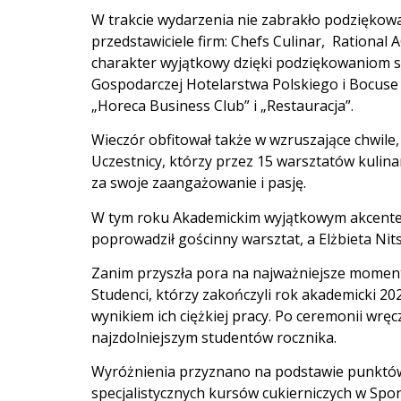
W trakcie wydarzenia nie zabrakło podziękowa
przedstawiciele firm: Chefs Culinar, Rational
charakter wyjątkowy dzięki podziękowaniom 
Gospodarczej Hotelarstwa Polskiego i Bocuse
„Horeca Business Club” i „Restauracja”.
Wieczór obfitował także w wzruszające chwile
Uczestnicy, którzy przez 15 warsztatów kulina
za swoje zaangażowanie i pasję.
W tym roku Akademickim wyjątkowym akcentem 
poprowadził gościnny warsztat, a Elżbieta Nit
Zanim przyszła pora na najważniejsze moment
Studenci, którzy zakończyli rok akademicki 20
wynikiem ich ciężkiej pracy. Po ceremonii w
najzdolniejszym studentów rocznika.
Wyróżnienia przyznano na podstawie punktów 
specjalistycznych kursów cukierniczych w Sp