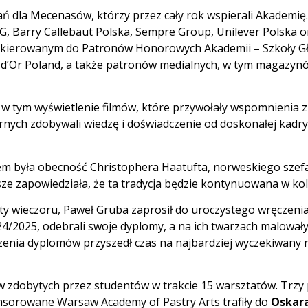
ń dla Mecenasów, którzy przez cały rok wspierali Akademię.
 AG, Barry Callebaut Polska, Sempre Group, Unilever Polska 
skierowanym do Patronów Honorowych Akademii – Szkoły Gł
 d’Or Poland, a także patronów medialnych, w tym magazyn
, w tym wyświetlenie filmów, które przywołały wspomnienia
rnych zdobywali wiedzę i doświadczenie od doskonałej kadry 
była obecność Christophera Haatufta, norweskiego szefa 
sze zapowiedziała, że ta tradycja będzie kontynuowana w kol
y wieczoru, Paweł Gruba zaprosił do uroczystego wręczenia
24/2025, odebrali swoje dyplomy, a na ich twarzach malowały 
ręczenia dyplomów przyszedł czas na najbardziej wyczekiwa
zdobytych przez studentów w trakcie 15 warsztatów. Trzy p
onsorowane Warsaw Academy of Pastry Arts trafiły do
Oskar