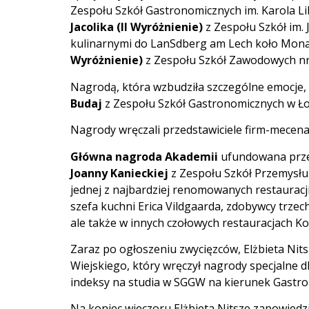
Zespołu Szkół Gastronomicznych im. Karola L
Jacolika (II Wyróżnienie)
z Zespołu Szkół im. 
kulinarnymi do LanSdberg am Lech koło Mon
Wyróżnienie)
z Zespołu Szkół Zawodowych nr
Nagrodą, która wzbudziła szczególne emocje,
Budaj
z Zespołu Szkół Gastronomicznych w Łod
Nagrody wręczali przedstawiciele firm-mecen
Główna nagroda Akademii
ufundowana przez
Joanny Kanieckiej
z Zespołu Szkół Przemysłu
jednej z najbardziej renomowanych restauracji
szefa kuchni Erica Vildgaarda, zdobywcy trzec
ale także w innych czołowych restauracjach Ko
Zaraz po ogłoszeniu zwycięzców, Elżbieta Nit
Wiejskiego, który wręczył nagrody specjalne 
indeksy na studia w SGGW na kierunek Gastro
Na koniec wieczoru Elżbieta Nitsze zapowiedzi