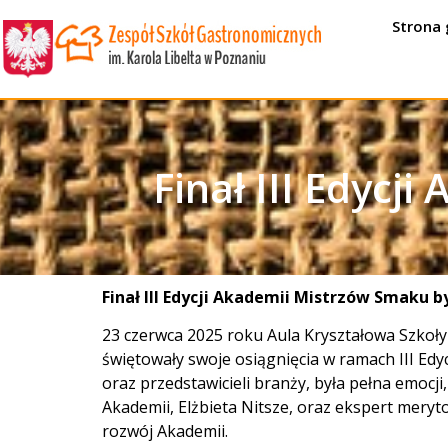
Strona
Finał III Edycj
Finał III Edycji Akademii Mistrzów Smaku 
23 czerwca 2025 roku Aula Kryształowa Szkoły
świętowały swoje osiągnięcia w ramach III Edy
oraz przedstawicieli branży, była pełna emocj
Akademii, Elżbieta Nitsze, oraz ekspert meryt
rozwój Akademii.