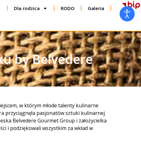
Dla rodzica
RODO
Galeria
aku by Belvedere
ejscem, w którym młode talenty kulinarne
ra przyciągnęła pasjonatów sztuki kulinarnej
ezeska Belvedere Gourmet Group i założycielka
ości i podziękowali wszystkim za wkład w