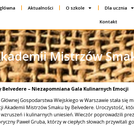
 główna
Aktualności
O szkole
Dla ucznia
Kontakt
i Akademii Mistrzów Sm
by Belvedere – Niezapomniana Gala Kulinarnych Emocji
 Głównej Gospodarstwa Wiejskiego w Warszawie stała się mi
cji Akademii Mistrzów Smaku by Belvedere. Uroczystość, któ
i, wzruszeń i kulinarnych uniesień. Wieczór poprowadzili pr
oryczny Paweł Gruba, którzy w ciepłych słowach przywitali g