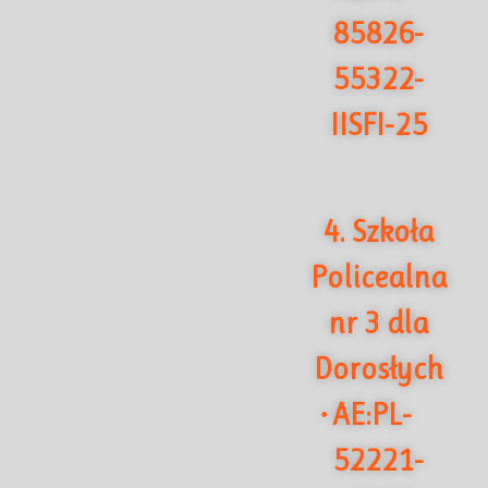
85826-
55322-
IISFI-25
4. Szkoła
Policealna
nr 3 dla
Dorosłych
AE:PL-
·
52221-