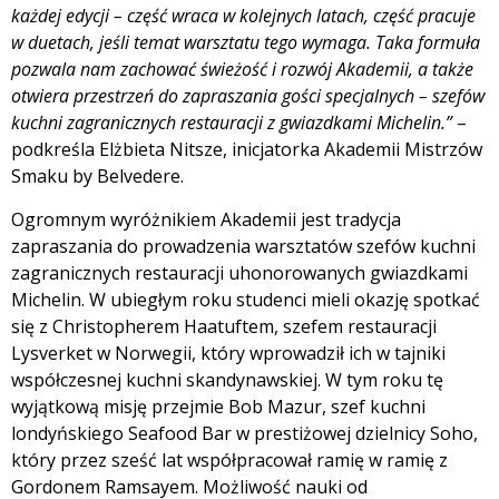
każdej edycji – część wraca w kolejnych latach, część pracuje
w duetach, jeśli temat warsztatu tego wymaga. Taka formuła
pozwala nam zachować świeżość i rozwój Akademii, a także
otwiera przestrzeń do zapraszania gości specjalnych – szefów
kuchni zagranicznych restauracji z gwiazdkami Michelin.”
–
podkreśla Elżbieta Nitsze, inicjatorka Akademii Mistrzów
Smaku by Belvedere.
Ogromnym wyróżnikiem Akademii jest tradycja
zapraszania do prowadzenia warsztatów szefów kuchni
zagranicznych restauracji uhonorowanych gwiazdkami
Michelin. W ubiegłym roku studenci mieli okazję spotkać
się z Christopherem Haatuftem, szefem restauracji
Lysverket w Norwegii, który wprowadził ich w tajniki
współczesnej kuchni skandynawskiej. W tym roku tę
wyjątkową misję przejmie Bob Mazur, szef kuchni
londyńskiego Seafood Bar w prestiżowej dzielnicy Soho,
który przez sześć lat współpracował ramię w ramię z
Gordonem Ramsayem. Możliwość nauki od