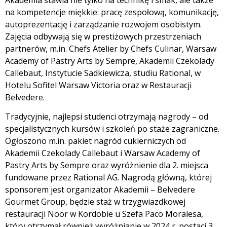
na kompetencje miękkie: pracę zespołową, komunikację,
autoprezentację i zarządzanie rozwojem osobistym.
Zajęcia odbywają się w prestiżowych przestrzeniach
partnerów, m.in. Chefs Atelier by Chefs Culinar, Warsaw
Academy of Pastry Arts by Sempre, Akademii Czekolady
Callebaut, Instytucie Sadkiewicza, studiu Rational, w
Hotelu Sofitel Warsaw Victoria oraz w Restauracji
Belvedere.
Tradycyjnie, najlepsi studenci otrzymają nagrody – od
specjalistycznych kursów i szkoleń po staże zagraniczne.
Ogłoszono m.in. pakiet nagród cukierniczych od
Akademii Czekolady Callebaut i Warsaw Academy of
Pastry Arts by Sempre oraz wyróżnienie dla 2. miejsca
fundowane przez Rational AG. Nagrodą główną, której
sponsorem jest organizator Akademii – Belvedere
Gourmet Group, będzie staż w trzygwiazdkowej
restauracji Noor w Kordobie u Szefa Paco Moralesa,
który otrzymał również wyróżnianie w 2024 r. postaci 3