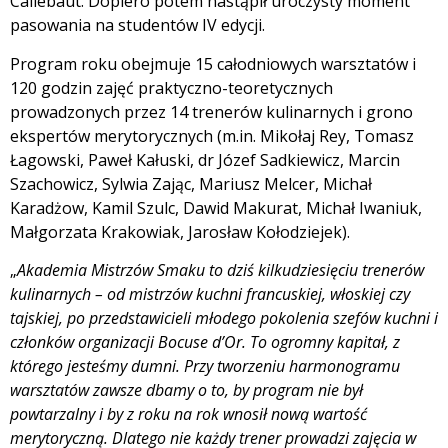
Callebaut. Dopiero potem nastąpił uroczysty moment
pasowania na studentów IV edycji.
Program roku obejmuje 15 całodniowych warsztatów i
120 godzin zajęć praktyczno-teoretycznych
prowadzonych przez 14 trenerów kulinarnych i grono
ekspertów merytorycznych (m.in. Mikołaj Rey, Tomasz
Łagowski, Paweł Kałuski, dr Józef Sadkiewicz, Marcin
Szachowicz, Sylwia Zając, Mariusz Melcer, Michał
Karadżow, Kamil Szulc, Dawid Makurat, Michał Iwaniuk,
Małgorzata Krakowiak, Jarosław Kołodziejek).
„
Akademia Mistrzów Smaku to dziś kilkudziesięciu trenerów
kulinarnych – od mistrzów kuchni francuskiej, włoskiej czy
tajskiej, po przedstawicieli młodego pokolenia szefów kuchni i
członków organizacji Bocuse d’Or. To ogromny kapitał, z
którego jesteśmy dumni. Przy tworzeniu harmonogramu
warsztatów zawsze dbamy o to, by program nie był
powtarzalny i by z roku na rok wnosił nową wartość
merytoryczną. Dlatego nie każdy trener prowadzi zajęcia w