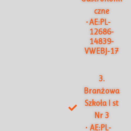
czne
AE:PL-
·
12686-
14839-
VWEBJ-17
3.
Branżowa
Szkoła I st
Nr 3
AE:PL-
·