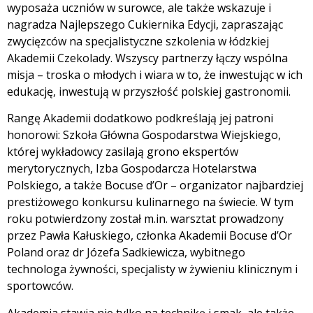
wyposaża uczniów w surowce, ale także wskazuje i
nagradza Najlepszego Cukiernika Edycji, zapraszając
zwycięzców na specjalistyczne szkolenia w łódzkiej
Akademii Czekolady. Wszyscy partnerzy łączy wspólna
misja – troska o młodych i wiara w to, że inwestując w ich
edukację, inwestują w przyszłość polskiej gastronomii.
Rangę Akademii dodatkowo podkreślają jej patroni
honorowi: Szkoła Główna Gospodarstwa Wiejskiego,
której wykładowcy zasilają grono ekspertów
merytorycznych, Izba Gospodarcza Hotelarstwa
Polskiego, a także Bocuse d’Or – organizator najbardziej
prestiżowego konkursu kulinarnego na świecie. W tym
roku potwierdzony został m.in. warsztat prowadzony
przez Pawła Kałuskiego, członka Akademii Bocuse d’Or
Poland oraz dr Józefa Sadkiewicza, wybitnego
technologa żywności, specjalisty w żywieniu klinicznym i
sportowców.
Akademia stawia nie tylko na technikę i smak, ale także