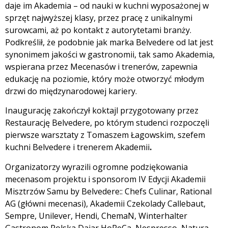
daje im Akademia – od nauki w kuchni wyposażonej w
sprzęt najwyższej klasy, przez pracę z unikalnymi
surowcami, aż po kontakt z autorytetami branży.
Podkreślił, że podobnie jak marka Belvedere od lat jest
synonimem jakości w gastronomii, tak samo Akademia,
wspierana przez Mecenasów i trenerów, zapewnia
edukację na poziomie, który może otworzyć młodym
drzwi do międzynarodowej kariery.
Inaugurację zakończył koktajl przygotowany przez
Restaurację Belvedere, po którym studenci rozpoczęli
pierwsze warsztaty z Tomaszem Łagowskim, szefem
kuchni Belvedere i trenerem Akademii
.
Organizatorzy wyrazili ogromne podziękowania
mecenasom projektu i sponsorom IV Edycji Akademii
Misztrzów Samu by Belvedere:: Chefs Culinar, Rational
AG (główni mecenasi), Akademii Czekolady Callebaut,
Sempre, Unilever, Hendi, ChemaN, Winterhalter
Gastronom Polska Dajar HoReCa, Nespresso, Natura